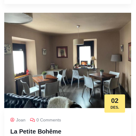
02
DES.
Joan
0 Comments
La Petite Bohême