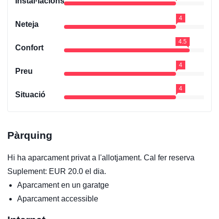
Instal·lacions
4
Neteja
4.5
Confort
4
Preu
4
Situació
Pàrquing
Hi ha aparcament privat a l'allotjament. Cal fer reserva
Suplement: EUR 20.0 el dia.
Aparcament en un garatge
Aparcament accessible