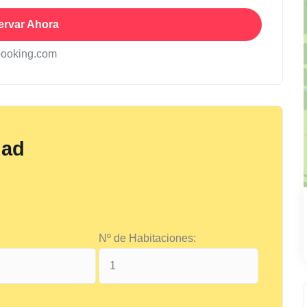
ervar Ahora
booking.com
dad
Nº de Habitaciones: