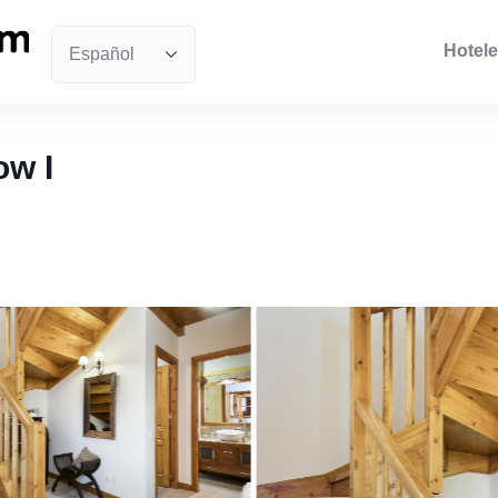
Hotele
ow I