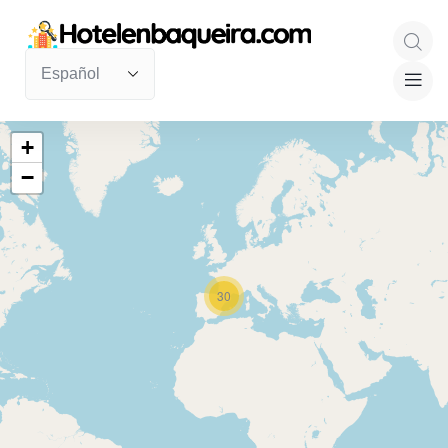
+
−
30