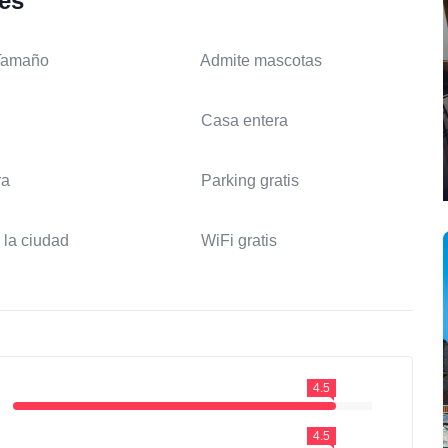
les
Tamaño
Admite mascotas
Casa entera
ra
Parking gratis
 la ciudad
WiFi gratis
4.5
4.5