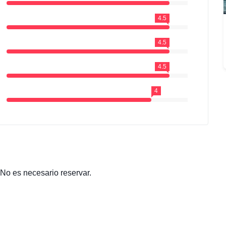
4.5
4.5
4.5
4
 No es necesario reservar.