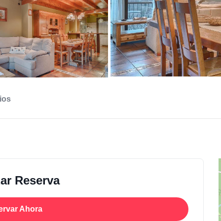
ios
zar Reserva
ervar Ahora