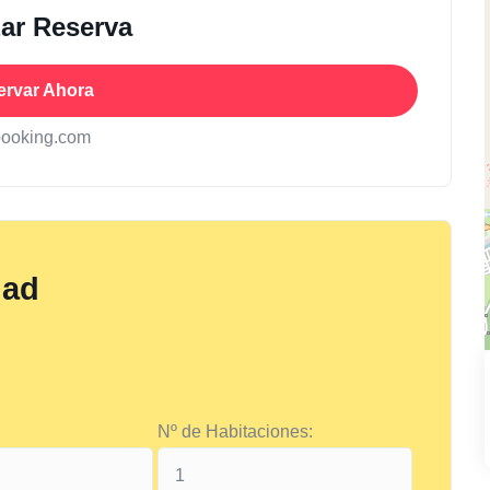
zar Reserva
ervar Ahora
booking.com
dad
Nº de Habitaciones: