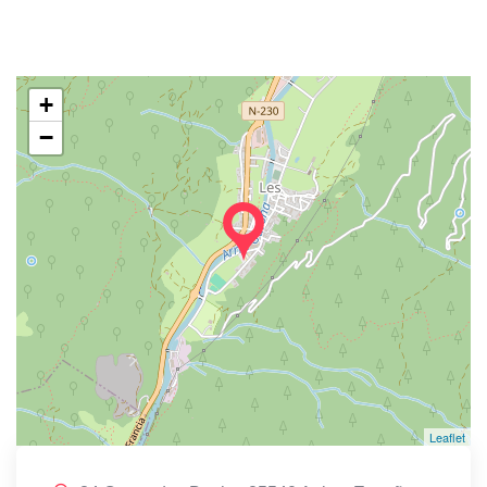
+
−
Leaflet