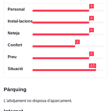
4
Personal
4
Instal·lacions
4
Neteja
3
Confort
4
Preu
4.5
Situació
Pàrquing
L'allotjament no disposa d'aparcament.