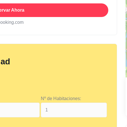
ervar Ahora
booking.com
dad
Nº de Habitaciones: