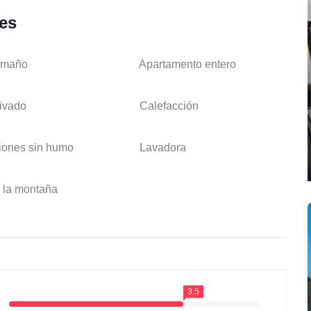
les
amaño
Apartamento entero
ivado
Calefacción
iones sin humo
Lavadora
a la montaña
3.5