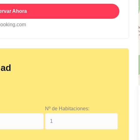
ervar Ahora
booking.com
dad
Nº de Habitaciones: