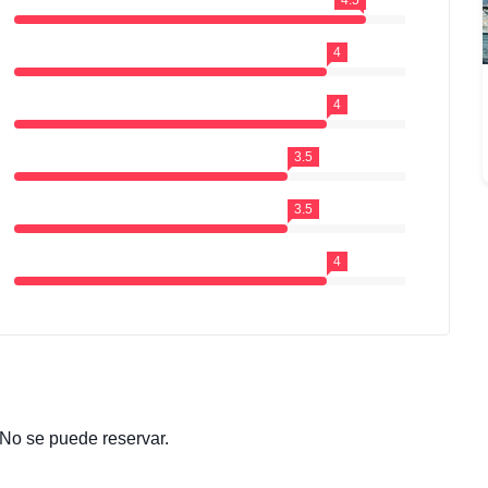
4
4
3.5
3.5
4
 No se puede reservar.