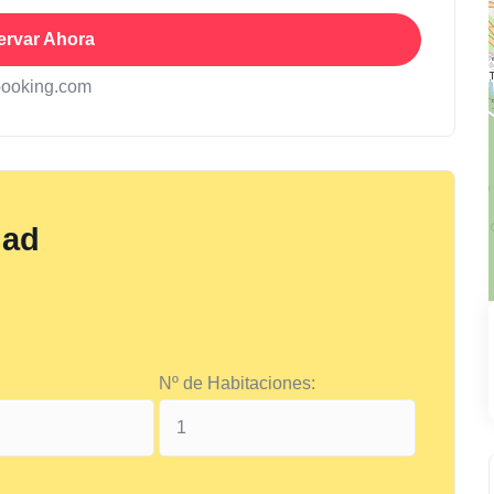
ervar Ahora
booking.com
dad
Nº de Habitaciones: