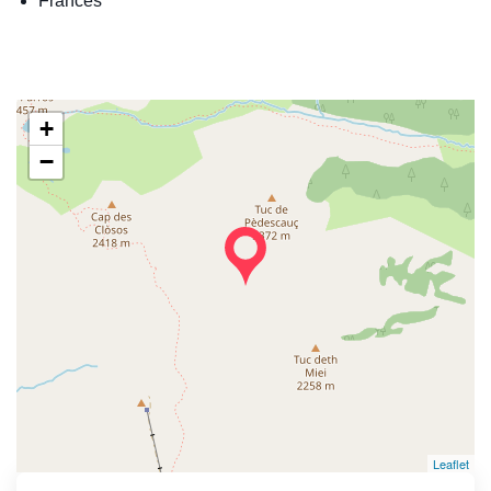
Francés
+
−
Leaflet