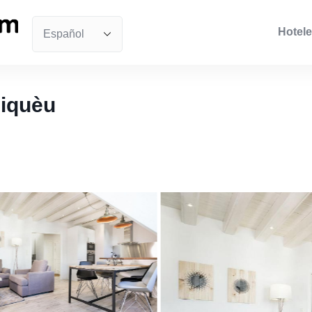
Hotele
Miquèu