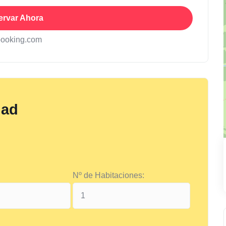
ervar Ahora
booking.com
dad
Nº de Habitaciones: