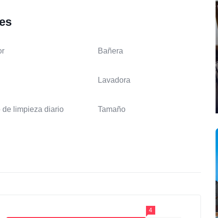
les
or
Bañera
Lavadora
 de limpieza diario
Tamaño
4