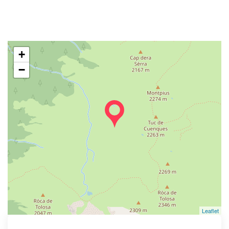
+
−
Leaflet