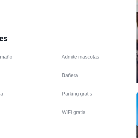
les
amaño
Admite mascotas
Bañera
ra
Parking gratis
WiFi gratis