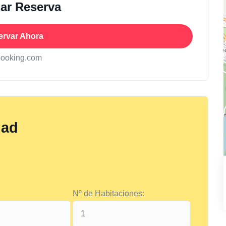
zar Reserva
ervar Ahora
booking.com
dad
Nº de Habitaciones: