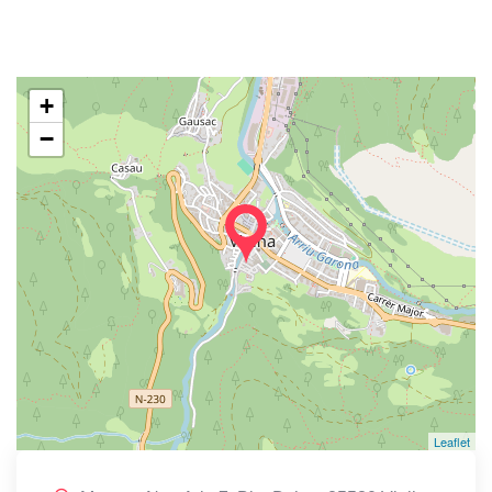
+
−
Leaflet