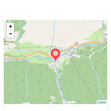
+
−
Leaflet