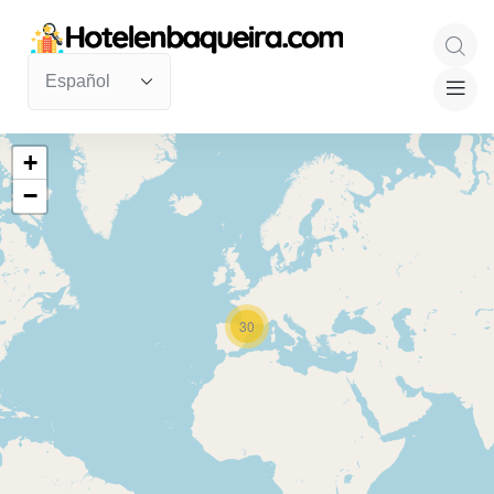
+
−
30