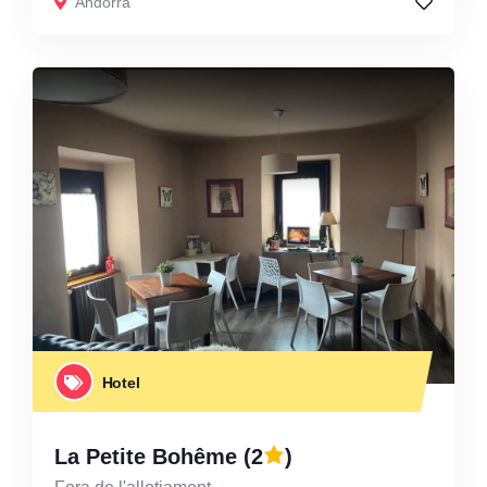
Andorra
Hotel
La Petite Bohême
(2
)