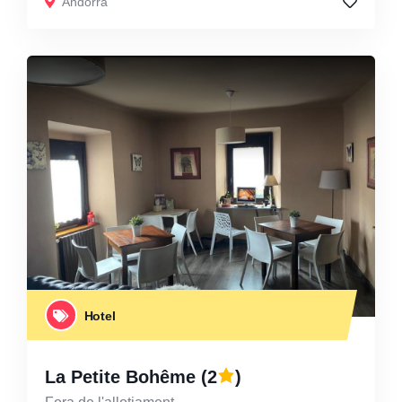
Andorra
Hotel
La Petite Bohême
(2
)