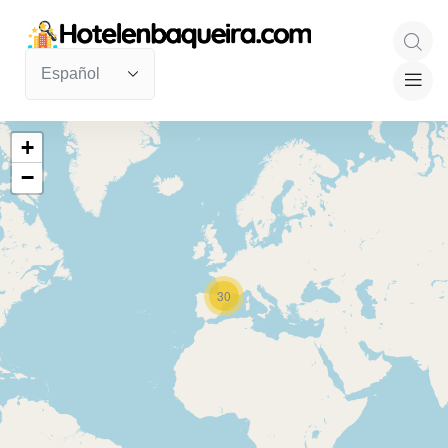
+
−
30