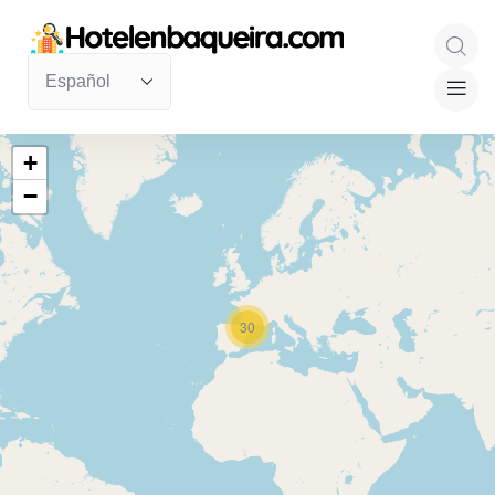
+
−
30