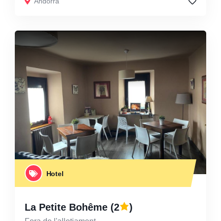
Andorra
Hotel
La Petite Bohême
(2
)