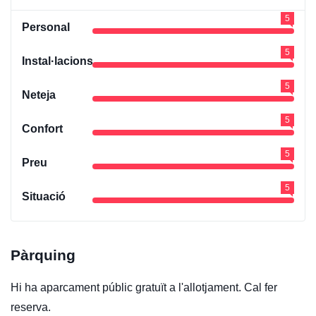
5
Personal
5
Instal·lacions
5
Neteja
5
Confort
5
Preu
5
Situació
Pàrquing
Hi ha aparcament públic gratuït a l'allotjament. Cal fer
reserva.