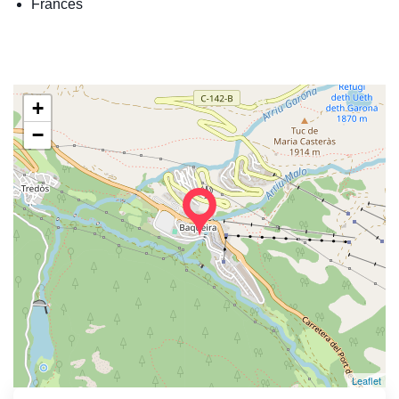
Francès
+
−
Leaflet