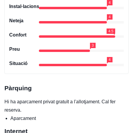
4
Instal·lacions
4
Neteja
4.5
Confort
3
Preu
4
Situació
Pàrquing
Hi ha aparcament privat gratuït a l'allotjament. Cal fer
reserva.
Aparcament
Internet