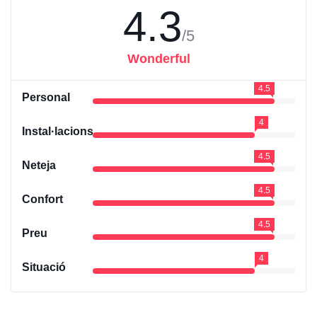
4.3
/5
Wonderful
4.5
Personal
4
Instal·lacions
4.5
Neteja
4.5
Confort
4.5
Preu
4
Situació