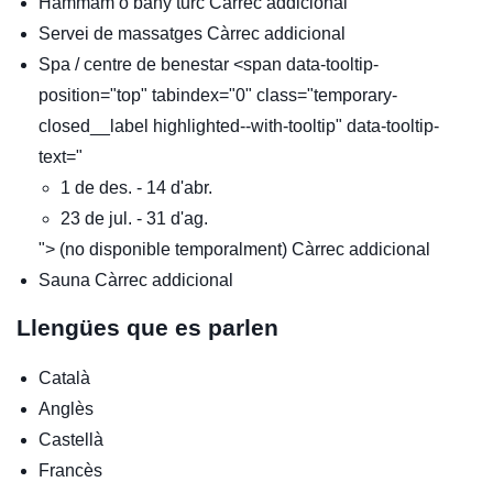
Hammam o bany turc
Càrrec addicional
Servei de massatges
Càrrec addicional
Spa / centre de benestar <span data-tooltip-
position="top" tabindex="0" class="temporary-
closed__label highlighted--with-tooltip" data-tooltip-
text="
1 de des. - 14 d'abr.
23 de jul. - 31 d'ag.
"> (no disponible temporalment)
Càrrec addicional
Sauna
Càrrec addicional
Llengües que es parlen
Català
Anglès
Castellà
Francès