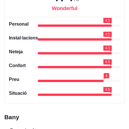
Wonderful
4.5
Personal
4.5
Instal·lacions
4.5
Neteja
4.5
Confort
4
Preu
4.5
Situació
Bany