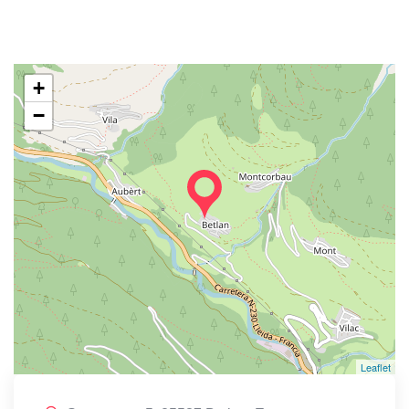
+
−
Leaflet