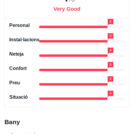
Very Good
4
Personal
4
Instal·lacions
4
Neteja
4
Confort
4
Preu
4
Situació
Bany