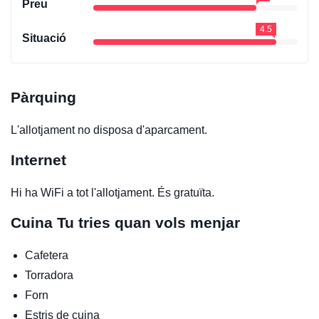
Preu
4.5
Situació
Pàrquing
L'allotjament no disposa d'aparcament.
Internet
Hi ha WiFi a tot l'allotjament. És gratuïta.
Cuina
Tu tries quan vols menjar
Cafetera
Torradora
Forn
Estris de cuina