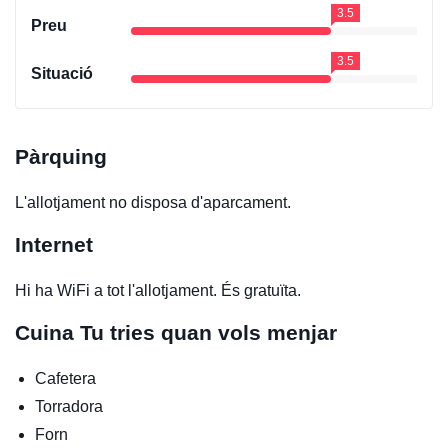
3.5
Preu
3.5
Situació
Pàrquing
L'allotjament no disposa d'aparcament.
Internet
Hi ha WiFi a tot l'allotjament. És gratuïta.
Cuina
Tu tries quan vols menjar
Cafetera
Torradora
Forn