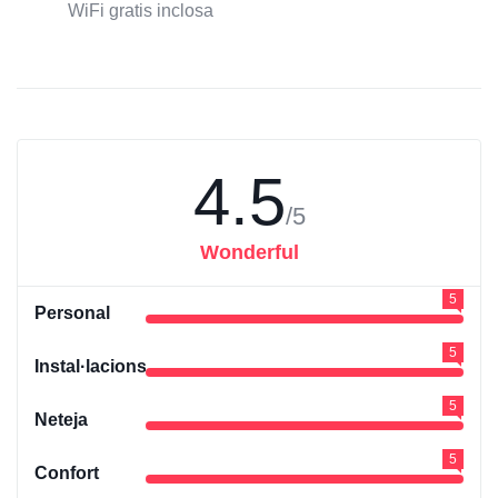
WiFi gratis inclosa
4.5
/5
Wonderful
5
Personal
5
Instal·lacions
5
Neteja
5
Confort