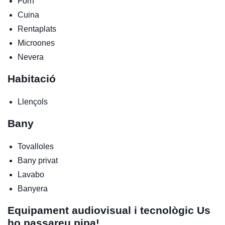
Forn
Cuina
Rentaplats
Microones
Nevera
Habitació
Llençols
Bany
Tovalloles
Bany privat
Lavabo
Banyera
Equipament audiovisual i tecnològic
Us
ho passareu pipa!