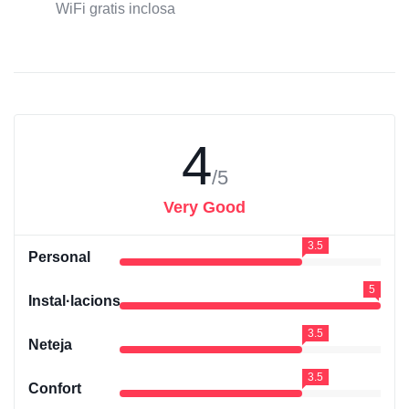
WiFi gratis inclosa
4
/5
Very Good
3.5
Personal
5
Instal·lacions
3.5
Neteja
3.5
Confort