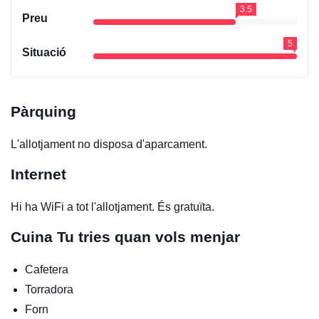
3.5
Preu
5
Situació
Pàrquing
L'allotjament no disposa d'aparcament.
Internet
Hi ha WiFi a tot l'allotjament. És gratuïta.
Cuina
Tu tries quan vols menjar
Cafetera
Torradora
Forn