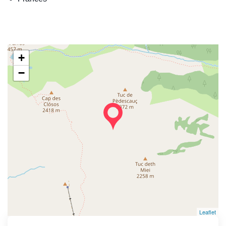
+
−
Leaflet