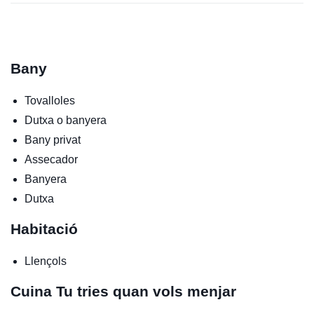
Bany
Tovalloles
Dutxa o banyera
Bany privat
Assecador
Banyera
Dutxa
Habitació
Llençols
Cuina
Tu tries quan vols menjar