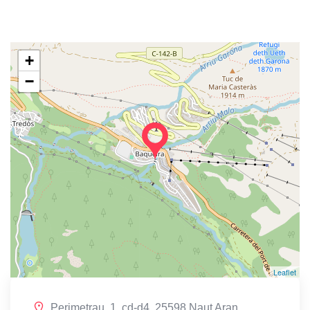
+
−
Leaflet
Perimetrau, 1, cd-d4, 25598 Naut Aran,