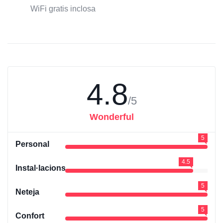
WiFi gratis inclosa
4.8
/5
Wonderful
5
Personal
4.5
Instal·lacions
5
Neteja
5
Confort