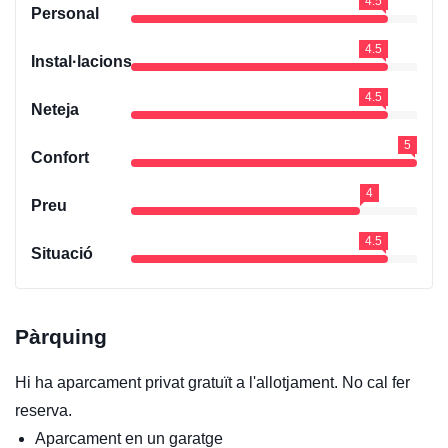
4.5
Personal
4.5
Instal·lacions
4.5
Neteja
5
Confort
4
Preu
4.5
Situació
Pàrquing
Hi ha aparcament privat gratuït a l'allotjament. No cal fer
reserva.
Aparcament en un garatge