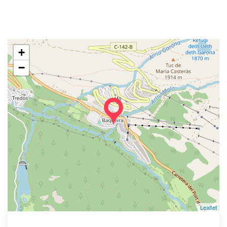
+
−
Leaflet