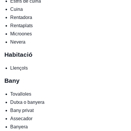
Estris de cuina
Cuina
Rentadora
Rentaplats
Microones
Nevera
Habitació
Llençols
Bany
Tovalloles
Dutxa o banyera
Bany privat
Assecador
Banyera