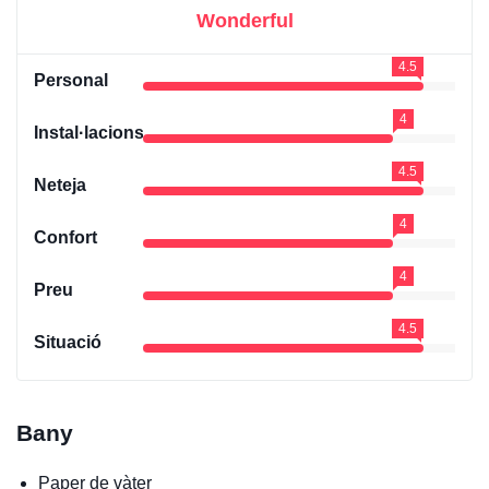
Wonderful
4.5
Personal
4
Instal·lacions
4.5
Neteja
4
Confort
4
Preu
4.5
Situació
Bany
Paper de vàter