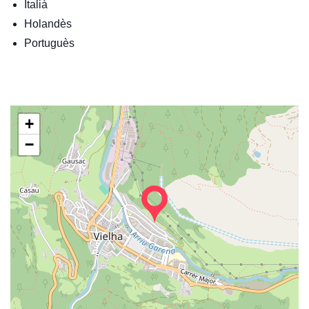
Italià
Holandès
Portuguès
+
−