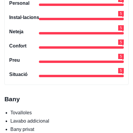
Personal
5
Instal·lacions
5
Neteja
5
Confort
5
Preu
5
Situació
Bany
Tovalloles
Lavabo addicional
Bany privat