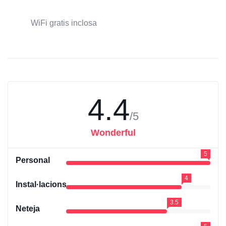
WiFi gratis inclosa
4.4
/5
Wonderful
5
Personal
4
Instal·lacions
3.5
Neteja