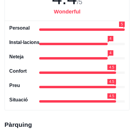
/5
Wonderful
5
Personal
4
Instal·lacions
4
Neteja
4.5
Confort
4.5
Preu
4.5
Situació
Pàrquing