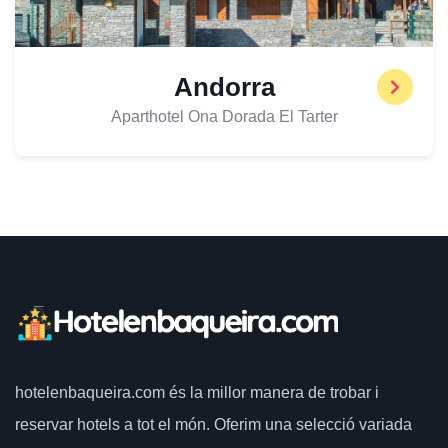
Andorra
Aparthotel Ona Dorada El Tarter
hotelenbaqueira.com
és la millor manera de trobar i
reservar hotels a tot el món.
Oferim una selecció variada