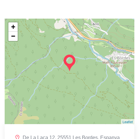
+
−
Leaflet
De La Laca 12, 25551 Les Bordes, Espanya