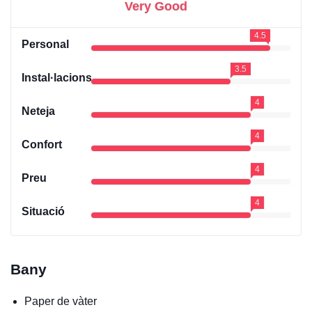
Very Good
4.5
Personal
3.5
Instal·lacions
4
Neteja
4
Confort
4
Preu
4
Situació
Bany
Paper de vàter