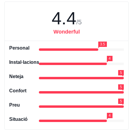
4.4
/5
Wonderful
3.5
Personal
4
Instal·lacions
5
Neteja
5
Confort
5
Preu
4
Situació