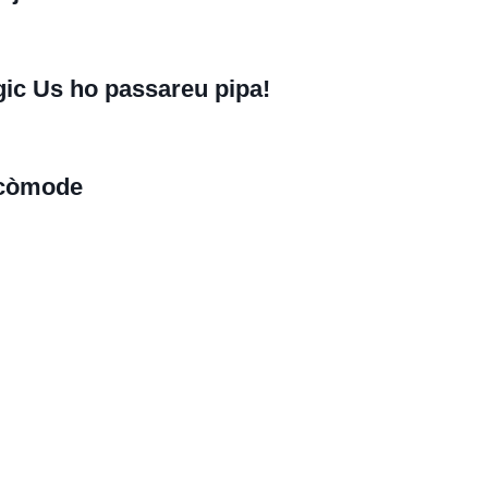
gic
Us ho passareu pipa!
 còmode