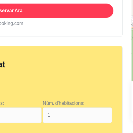
servar Ara
ooking.com
at
s:
Núm. d'habitacions: