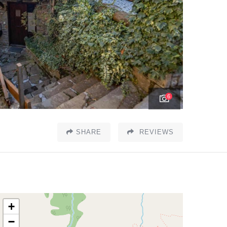
6
SHARE
REVIEWS
+
−