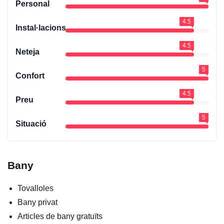
Personal
4.5
Instal·lacions
4.5
Neteja
5
Confort
4.5
Preu
5
Situació
Bany
Tovalloles
Bany privat
Articles de bany gratuïts