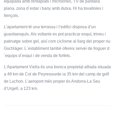
equipada amb rentaplats i microones, TV de pantalla
plana, zona d´estar i bany amb dutxa. Hi ha tovalloles i
llençols.
L’apartament té una terrassa i l’edifici disposa d’un
guardaesquís. Als voltants es pot practicar esquí, trineu i
patinatge sobre gel, així com ciclisme al llarg del proper riu
Gschläger. L´establiment també ofereix servei de lloguer d
´equips d´esquí i de venda de forfets.
L’Apartament Viella és una bonica propietat aïllada situada
a 49 km de Col de Peyresourde ia 35 km del camp de golf
de Luchon. L’aeroport més proper és Andorra-La Seu
d’Urgell, a 123 km.