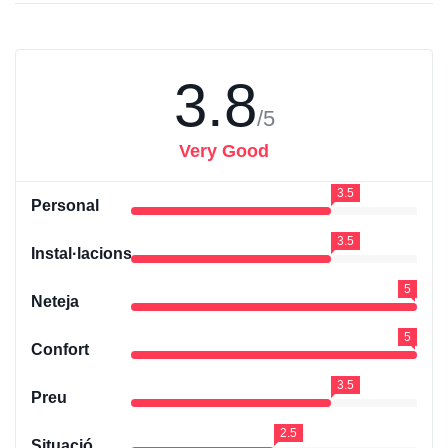
3.8
/5
Very Good
3.5
Personal
3.5
Instal·lacions
5
Neteja
5
Confort
3.5
Preu
2.5
Situació