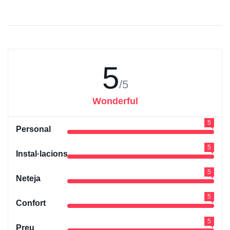
5
/5
Wonderful
5
Personal
5
Instal·lacions
5
Neteja
5
Confort
5
Preu