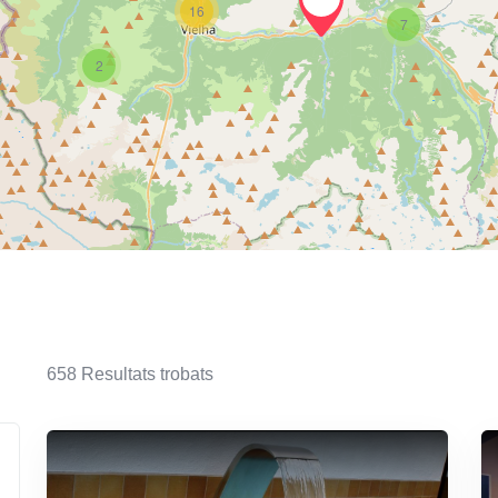
16
7
2
658
Resultats trobats