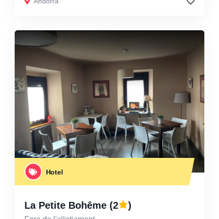
Andorra
Hotel
La Petite Bohême
(2
)