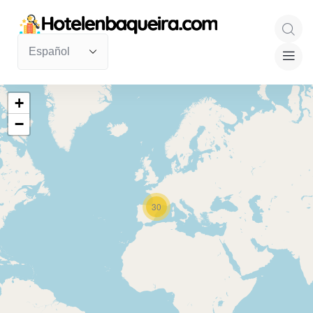
+
−
30