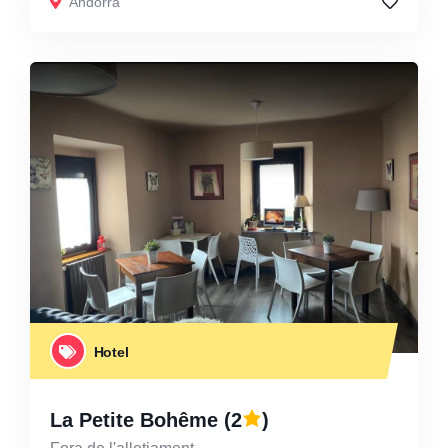
Andorra
Hotel
La Petite Bohême
(2
)