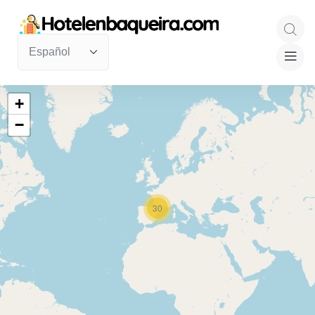
+
−
30