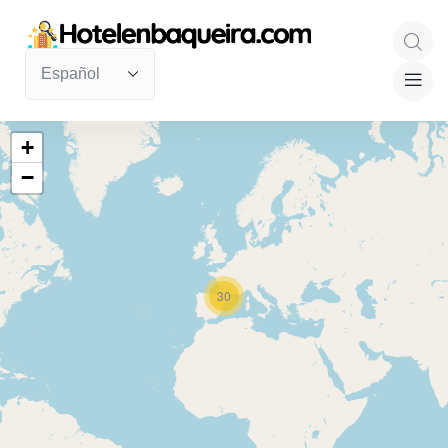
+
−
30