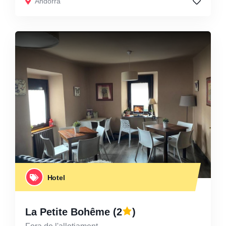
Andorra
Hotel
La Petite Bohême
(2
)