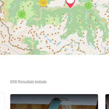
16
7
2
658
Resultats trobats