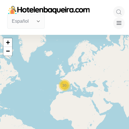
+
−
30