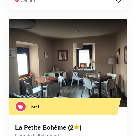
Andorra
Hotel
La Petite Bohême
(2
)