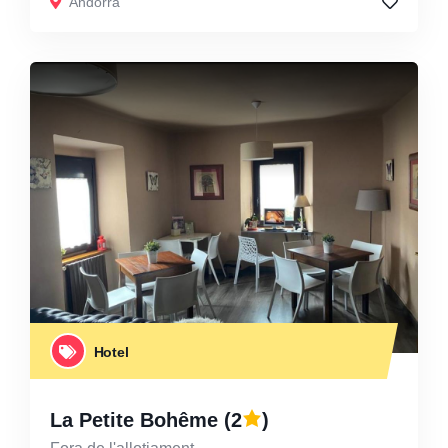
Andorra
Hotel
La Petite Bohême
(2
)