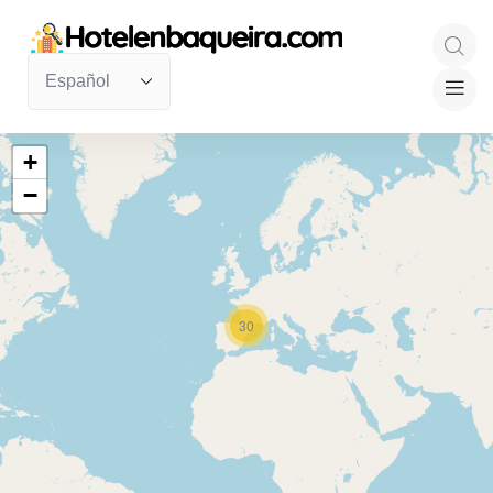
+
−
30